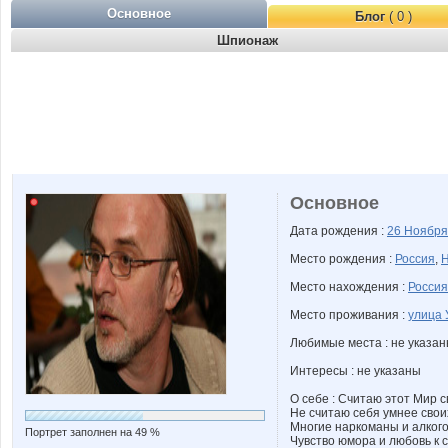
Основное
Блог
( 0 )
Шпионаж
Основное
Дата рождения :
26 Ноябр
Место рождения :
Россия
,
Н
Место нахождения :
Россия
Место проживания :
улица 
Любимые места : не указа
Интересы : не указаны
О себе : Считаю этот Мир 
Не считаю себя умнее свои
Многие наркоманы и алкого
Портрет заполнен на 49 %
Чувство юмора и любовь к 