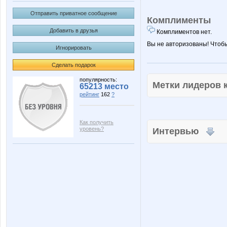
Отправить приватное сообщение
Комплименты
Добавить в друзья
Комплиментов нет.
Вы не авторизованы! Чтоб
Игнорировать
Сделать подарок
популярность:
Метки лидеров
65213 место
рейтинг
162
?
Как получить
уровень?
Интервью