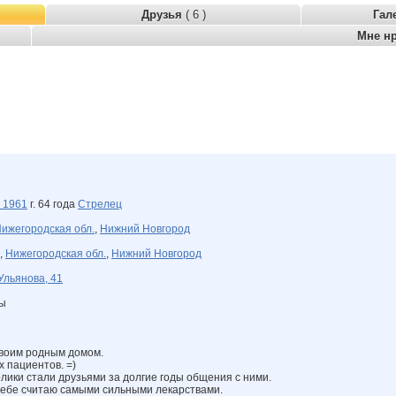
Друзья
( 6 )
Гал
Мне н
я
1961
г. 64 года
Стрелец
ижегородская обл.
,
Нижний Новгород
,
Нижегородская обл.
,
Нижний Новгород
Ульянова, 41
ны
своим родным домом.
х пациентов. =)
лики стали друзьями за долгие годы общения с ними.
себе считаю самыми сильными лекарствами.