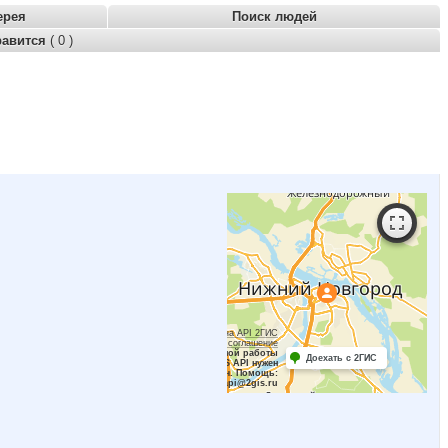
ерея
Поиск людей
равится
( 0 )
Работает на API 2ГИС
Лицензионное соглашение
Для корректной работы
Доехать с 2ГИС
Raster JS API нужен
ключ. Помощь:
api@2gis.ru