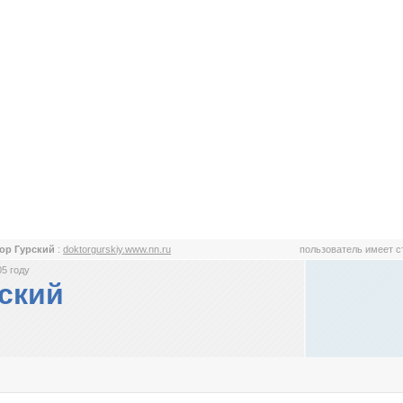
ор Гурский
:
doktorgurskiy.www.nn.ru
пользователь имеет 
5 году
ский