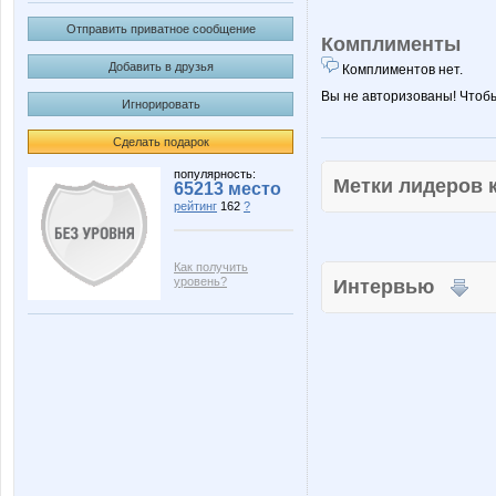
Отправить приватное сообщение
Комплименты
Добавить в друзья
Комплиментов нет.
Вы не авторизованы! Чтоб
Игнорировать
Сделать подарок
популярность:
Метки лидеров
65213 место
рейтинг
162
?
Как получить
уровень?
Интервью