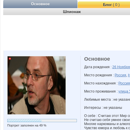
Основное
Блог
( 0 )
Шпионаж
Основное
Дата рождения :
26 Ноябр
Место рождения :
Россия
,
Н
Место нахождения :
Россия
Место проживания :
улица 
Любимые места : не указа
Интересы : не указаны
О себе : Считаю этот Мир 
Не считаю себя умнее свои
Многие наркоманы и алкого
Портрет заполнен на 49 %
Чувство юмора и любовь к 