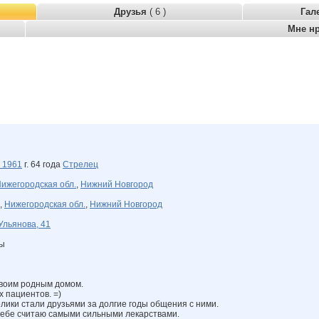
Друзья
( 6 )
Гал
Мне н
я
1961
г. 64 года
Стрелец
ижегородская обл.
,
Нижний Новгород
,
Нижегородская обл.
,
Нижний Новгород
Ульянова, 41
ны
своим родным домом.
х пациентов. =)
лики стали друзьями за долгие годы общения с ними.
себе считаю самыми сильными лекарствами.