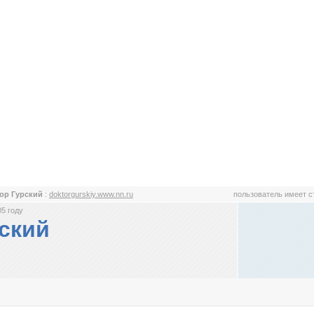
ор Гурский
:
doktorgurskiy.www.nn.ru
пользователь имеет 
5 году
ский