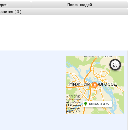
ерея
Поиск людей
равится
( 0 )
Работает на API 2ГИС
Лицензионное соглашение
Для корректной работы
Доехать с 2ГИС
Raster JS API нужен
ключ. Помощь:
api@2gis.ru